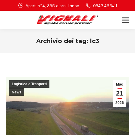
Aperti h24, 365 giorni l'anno
0543 463411
Archivio dei tag:
lc3
Tu sei qui:
Logistica e Trasporti
Mag
21
News
2026